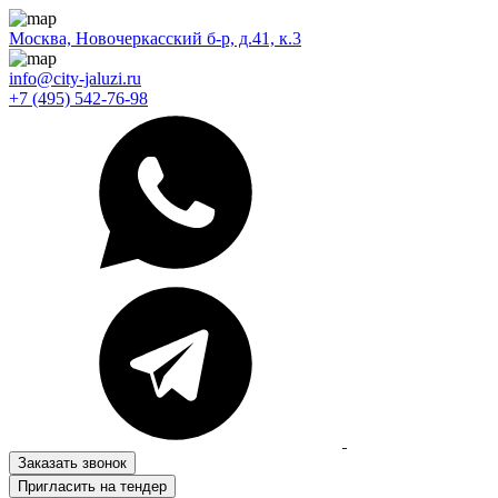
Москва, Новочеркасский б-р, д.41, к.3
info@city-jaluzi.ru
+7 (495) 542-76-98
Заказать звонок
Пригласить на тендер