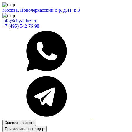
Москва, Новочеркасский б-р, д.41, к.3
info@city-jaluzi.ru
+7 (495) 542-76-98
Заказать звонок
Пригласить на тендер