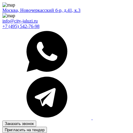
Москва, Новочеркасский б-р, д.41, к.3
info@city-jaluzi.ru
+7 (495) 542-76-98
Заказать звонок
Пригласить на тендер