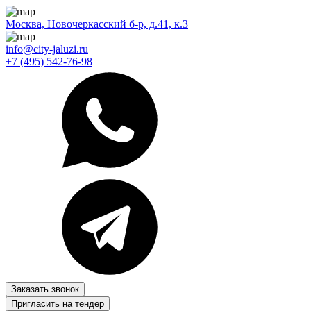
Москва, Новочеркасский б-р, д.41, к.3
info@city-jaluzi.ru
+7 (495) 542-76-98
Заказать звонок
Пригласить на тендер