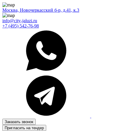
Москва, Новочеркасский б-р, д.41, к.3
info@city-jaluzi.ru
+7 (495) 542-76-98
Заказать звонок
Пригласить на тендер