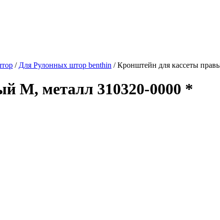
штор
/
Для Рулонных штор benthin
/
Кронштейн для кассеты правы
й М, металл 310320-0000 *