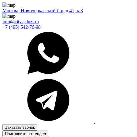
Москва, Новочеркасский б-р, д.41, к.3
info@city-jaluzi.ru
+7 (495) 542-76-98
Заказать звонок
Пригласить на тендер