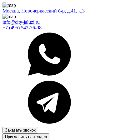
Москва, Новочеркасский б-р, д.41, к.3
info@city-jaluzi.ru
+7 (495) 542-76-98
Заказать звонок
Пригласить на тендер