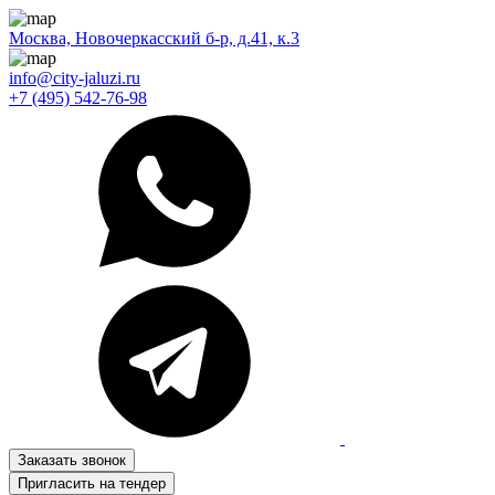
Москва, Новочеркасский б-р, д.41, к.3
info@city-jaluzi.ru
+7 (495) 542-76-98
Заказать звонок
Пригласить на тендер