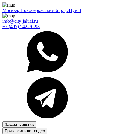
Москва, Новочеркасский б-р, д.41, к.3
info@city-jaluzi.ru
+7 (495) 542-76-98
Заказать звонок
Пригласить на тендер