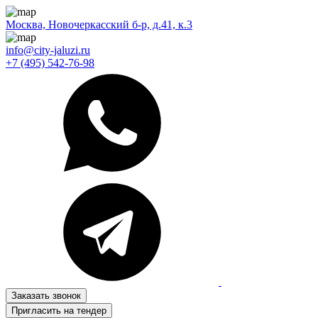
Москва, Новочеркасский б-р, д.41, к.3
info@city-jaluzi.ru
+7 (495) 542-76-98
Заказать звонок
Пригласить на тендер