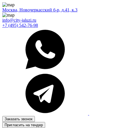
Москва, Новочеркасский б-р, д.41, к.3
info@city-jaluzi.ru
+7 (495) 542-76-98
Заказать звонок
Пригласить на тендер