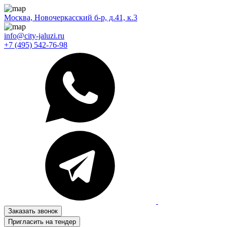
Москва, Новочеркасский б-р, д.41, к.3
info@city-jaluzi.ru
+7 (495) 542-76-98
Заказать звонок
Пригласить на тендер