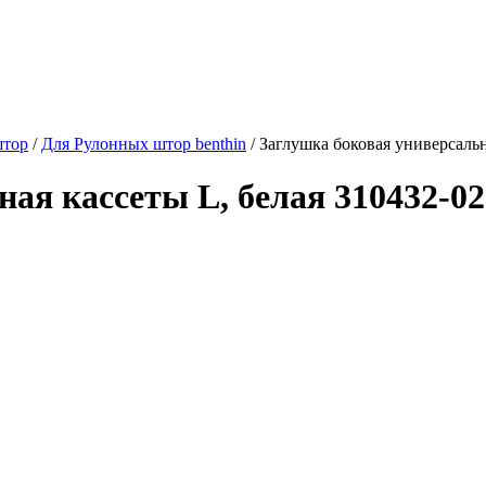
штор
/
Для Рулонных штор benthin
/
Заглушка боковая универсальн
ая кассеты L, белая 310432-02