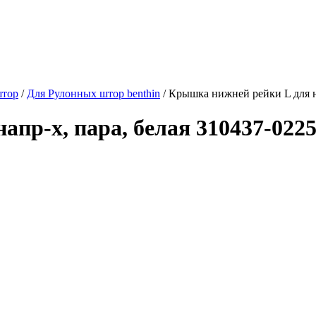
штор
/
Для Рулонных штор benthin
/
Крышка нижней рейки L для на
пр-х, пара, белая 310437-0225