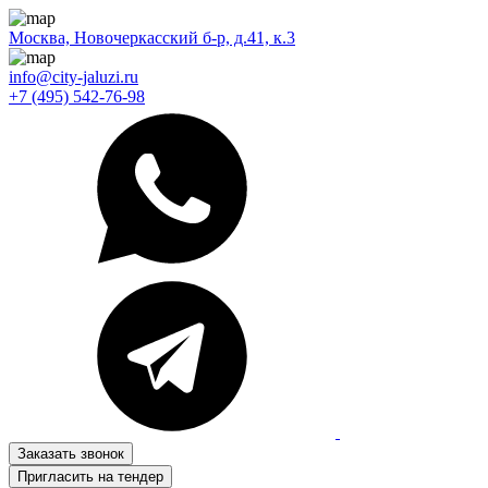
Москва, Новочеркасский б-р, д.41, к.3
info@city-jaluzi.ru
+7 (495) 542-76-98
Заказать звонок
Пригласить на тендер