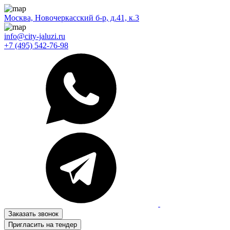
Москва, Новочеркасский б-р, д.41, к.3
info@city-jaluzi.ru
+7 (495) 542-76-98
Заказать звонок
Пригласить на тендер