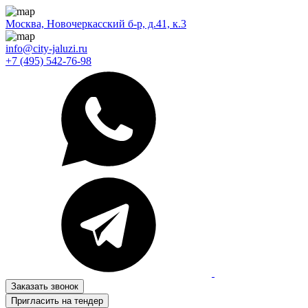
Москва, Новочеркасский б-р, д.41, к.3
info@city-jaluzi.ru
+7 (495) 542-76-98
Заказать звонок
Пригласить на тендер