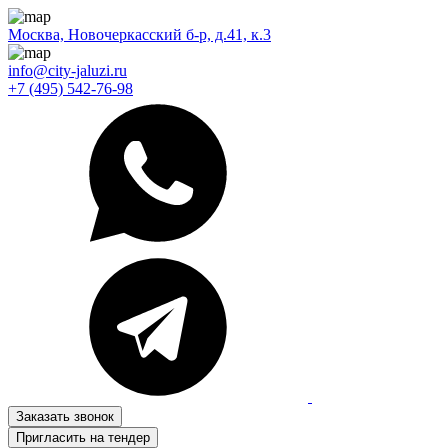
Москва, Новочеркасский б-р, д.41, к.3
info@city-jaluzi.ru
+7 (495) 542-76-98
Заказать звонок
Пригласить на тендер