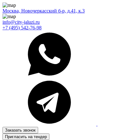
Москва, Новочеркасский б-р, д.41, к.3
info@city-jaluzi.ru
+7 (495) 542-76-98
Заказать звонок
Пригласить на тендер