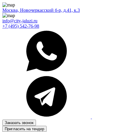
Москва, Новочеркасский б-р, д.41, к.3
info@city-jaluzi.ru
+7 (495) 542-76-98
Заказать звонок
Пригласить на тендер