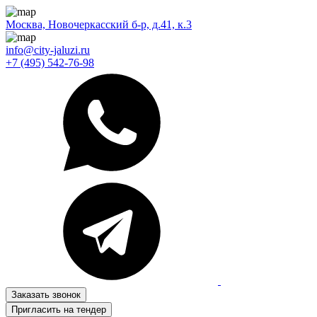
Москва, Новочеркасский б-р, д.41, к.3
info@city-jaluzi.ru
+7 (495) 542-76-98
Заказать звонок
Пригласить на тендер