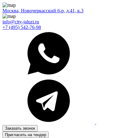
Москва, Новочеркасский б-р, д.41, к.3
info@city-jaluzi.ru
+7 (495) 542-76-98
Заказать звонок
Пригласить на тендер