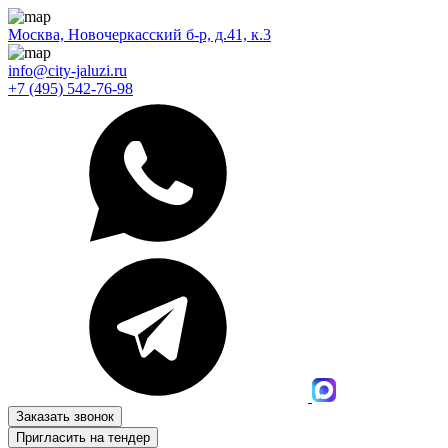
Москва, Новочеркасский б-р, д.41, к.3
info@city-jaluzi.ru
+7 (495) 542-76-98
Заказать звонок
Пригласить на тендер