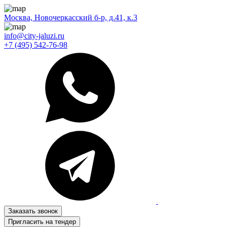
Москва, Новочеркасский б-р, д.41, к.3
info@city-jaluzi.ru
+7 (495) 542-76-98
Заказать звонок
Пригласить на тендер