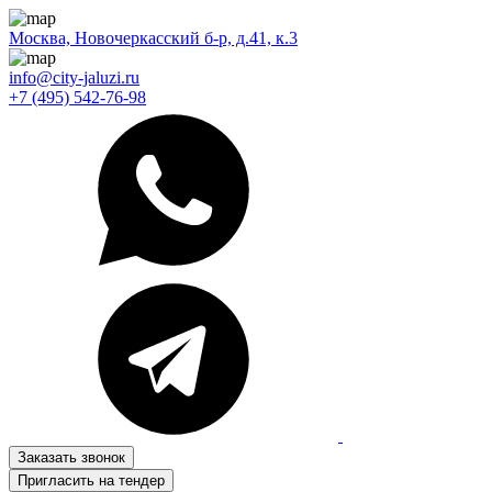
Москва, Новочеркасский б-р, д.41, к.3
info@city-jaluzi.ru
+7 (495) 542-76-98
Заказать звонок
Пригласить на тендер