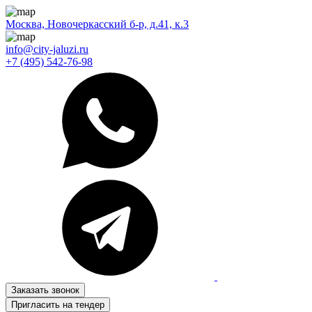
Москва, Новочеркасский б-р, д.41, к.3
info@city-jaluzi.ru
+7 (495) 542-76-98
Заказать звонок
Пригласить на тендер