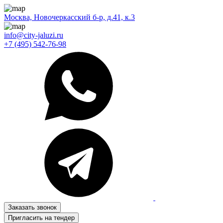
Москва, Новочеркасский б-р, д.41, к.3
info@city-jaluzi.ru
+7 (495) 542-76-98
Заказать звонок
Пригласить на тендер