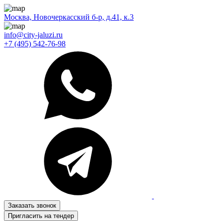
Москва, Новочеркасский б-р, д.41, к.3
info@city-jaluzi.ru
+7 (495) 542-76-98
Заказать звонок
Пригласить на тендер