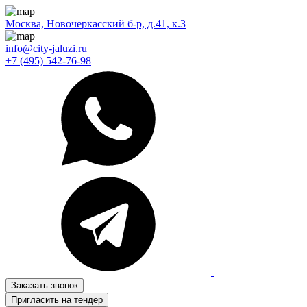
Москва, Новочеркасский б-р, д.41, к.3
info@city-jaluzi.ru
+7 (495) 542-76-98
Заказать звонок
Пригласить на тендер