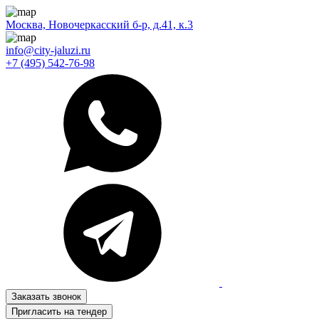
Москва, Новочеркасский б-р, д.41, к.3
info@city-jaluzi.ru
+7 (495) 542-76-98
Заказать звонок
Пригласить на тендер