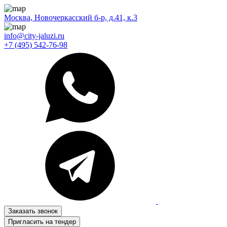
Москва, Новочеркасский б-р, д.41, к.3
info@city-jaluzi.ru
+7 (495) 542-76-98
Заказать звонок
Пригласить на тендер