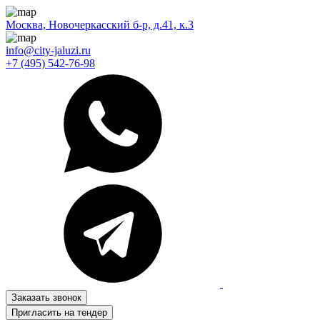
Москва, Новочеркасский б-р, д.41, к.3
info@city-jaluzi.ru
+7 (495) 542-76-98
Заказать звонок
Пригласить на тендер