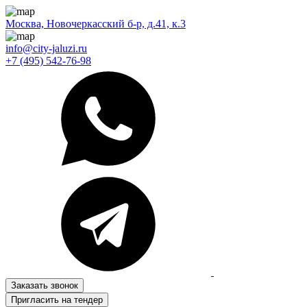
Москва, Новочеркасский б-р, д.41, к.3
info@city-jaluzi.ru
+7 (495) 542-76-98
Заказать звонок
Пригласить на тендер