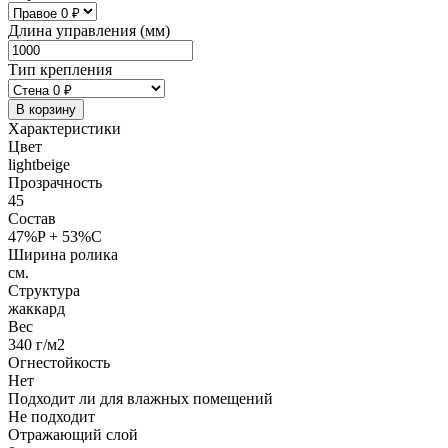
Длина управления (мм)
Тип крепления
В корзину
Характеристики
Цвет
lightbeige
Прозрачность
45
Состав
47%P + 53%C
Ширина ролика
см.
Структура
жаккард
Вес
340 г/м2
Огнестойкость
Нет
Подходит ли для влажных помещений
Не подходит
Отражающий слой