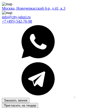
Москва, Новочеркасский б-р, д.41, к.3
info@city-jaluzi.ru
+7 (495) 542-76-98
Заказать звонок
Пригласить на тендер