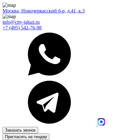
Москва, Новочеркасский б-р, д.41, к.3
info@city-jaluzi.ru
+7 (495) 542-76-98
Заказать звонок
Пригласить на тендер