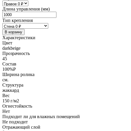
Длина управления (мм)
Тип крепления
В корзину
Характеристики
Цвет
darkbeige
Прозрачность
45
Состав
100%P
Ширина ролика
см.
Структура
жаккард
Вес
150 г/м2
Огнестойкость
Нет
Подходит ли для влажных помещений
Не подходит
Отражающий слой