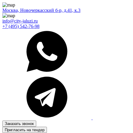
Москва, Новочеркасский б-р, д.41, к.3
info@city-jaluzi.ru
+7 (495) 542-76-98
Заказать звонок
Пригласить на тендер