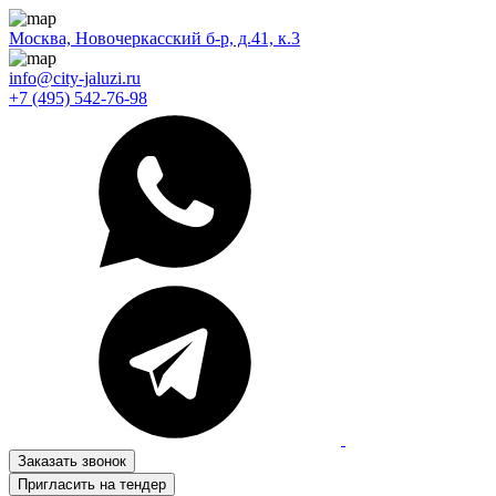
Москва, Новочеркасский б-р, д.41, к.3
info@city-jaluzi.ru
+7 (495) 542-76-98
Заказать звонок
Пригласить на тендер