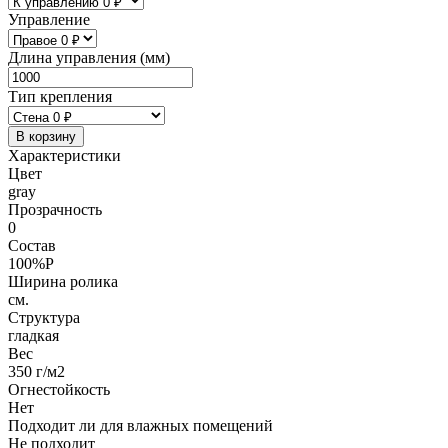
Управление
Длина управления (мм)
Тип крепления
В корзину
Характеристики
Цвет
gray
Прозрачность
0
Состав
100%P
Ширина ролика
см.
Структура
гладкая
Вес
350 г/м2
Огнестойкость
Нет
Подходит ли для влажных помещений
Не подходит