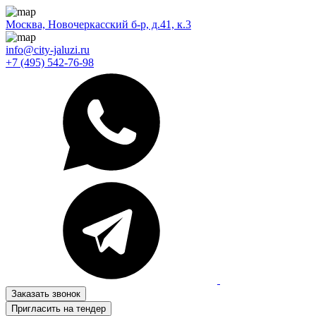
Москва, Новочеркасский б-р, д.41, к.3
info@city-jaluzi.ru
+7 (495) 542-76-98
Заказать звонок
Пригласить на тендер