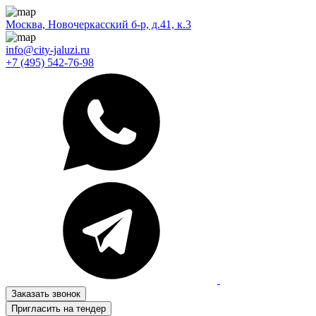
Москва, Новочеркасский б-р, д.41, к.3
info@city-jaluzi.ru
+7 (495) 542-76-98
Заказать звонок
Пригласить на тендер