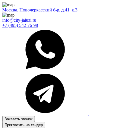
Москва, Новочеркасский б-р, д.41, к.3
info@city-jaluzi.ru
+7 (495) 542-76-98
Заказать звонок
Пригласить на тендер