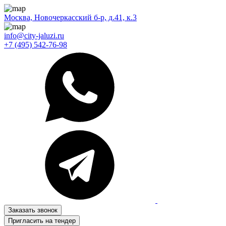
Москва, Новочеркасский б-р, д.41, к.3
info@city-jaluzi.ru
+7 (495) 542-76-98
Заказать звонок
Пригласить на тендер