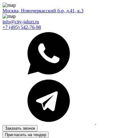
Москва, Новочеркасский б-р, д.41, к.3
info@city-jaluzi.ru
+7 (495) 542-76-98
Заказать звонок
Пригласить на тендер