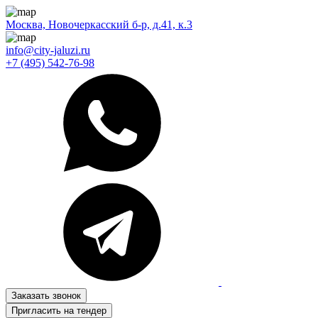
Москва, Новочеркасский б-р, д.41, к.3
info@city-jaluzi.ru
+7 (495) 542-76-98
Заказать звонок
Пригласить на тендер