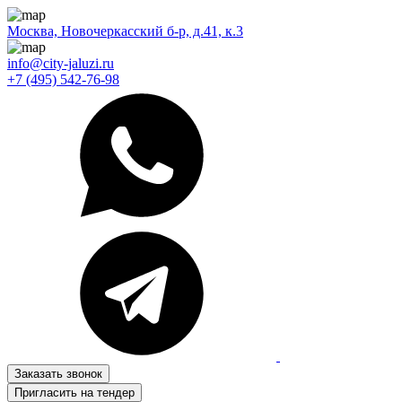
Москва, Новочеркасский б-р, д.41, к.3
info@city-jaluzi.ru
+7 (495) 542-76-98
Заказать звонок
Пригласить на тендер