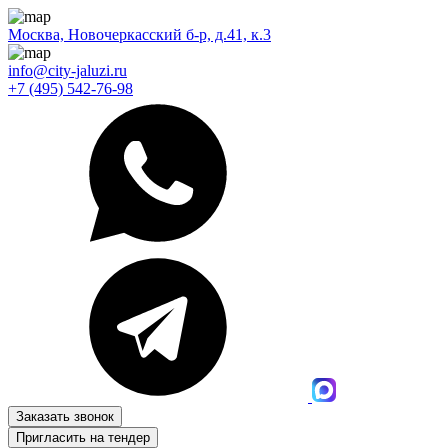
Москва, Новочеркасский б-р, д.41, к.3
info@city-jaluzi.ru
+7 (495) 542-76-98
Заказать звонок
Пригласить на тендер