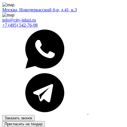
Москва, Новочеркасский б-р, д.41, к.3
info@city-jaluzi.ru
+7 (495) 542-76-98
Заказать звонок
Пригласить на тендер