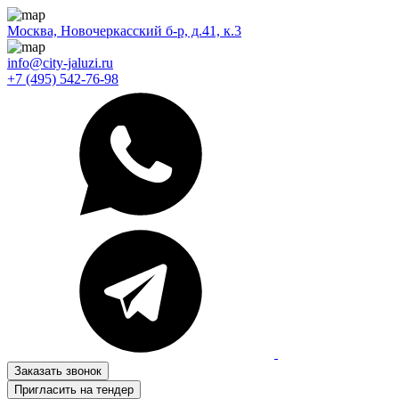
Москва, Новочеркасский б-р, д.41, к.3
info@city-jaluzi.ru
+7 (495) 542-76-98
Заказать звонок
Пригласить на тендер