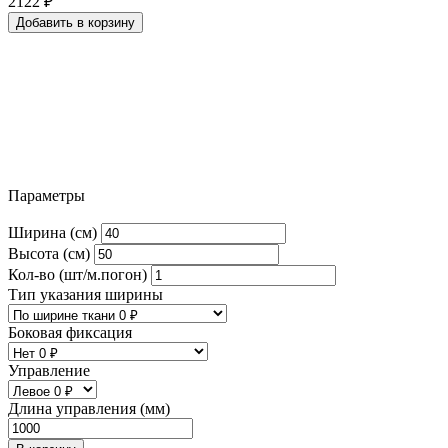
2122
₽
Добавить в корзину
Параметры
Ширина (см)
Высота (см)
Кол-во (шт/м.погон)
Тип указания ширины
Боковая фиксация
Управление
Длина управления (мм)