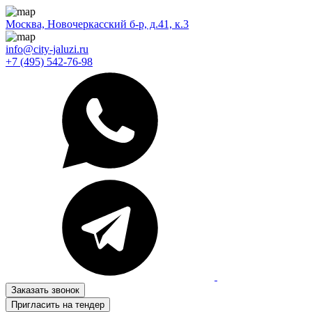
Москва, Новочеркасский б-р, д.41, к.3
info@city-jaluzi.ru
+7 (495) 542-76-98
Заказать звонок
Пригласить на тендер