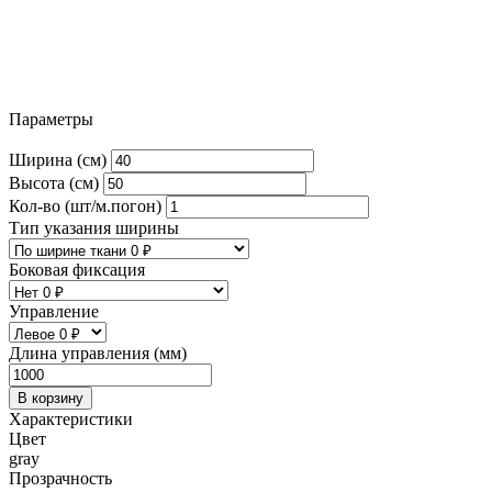
Параметры
Ширина (см)
Высота (см)
Кол-во (шт/м.погон)
Тип указания ширины
Боковая фиксация
Управление
Длина управления (мм)
В корзину
Характеристики
Цвет
gray
Прозрачность