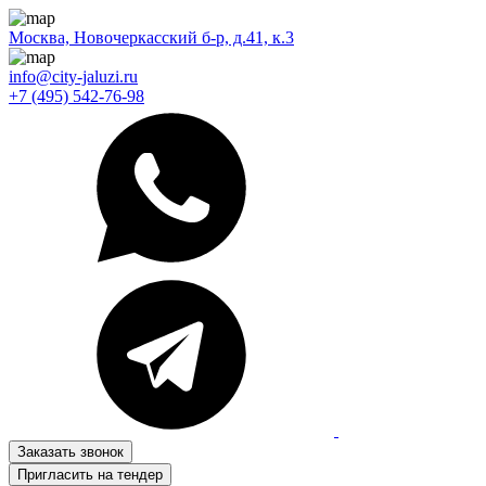
Москва, Новочеркасский б-р, д.41, к.3
info@city-jaluzi.ru
+7 (495) 542-76-98
Заказать звонок
Пригласить на тендер