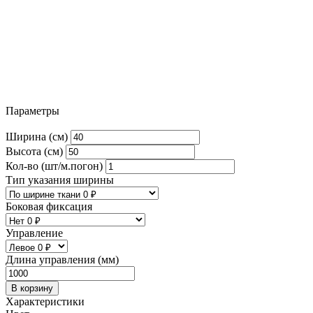
Параметры
Ширина (см)
Высота (см)
Кол-во (шт/м.погон)
Тип указания ширины
Боковая фиксация
Управление
Длина управления (мм)
В корзину
Характеристики